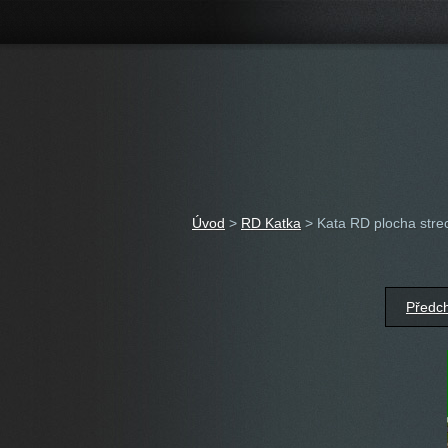
Úvod
>
RD Katka
>
Kata RD plocha stre
Předc