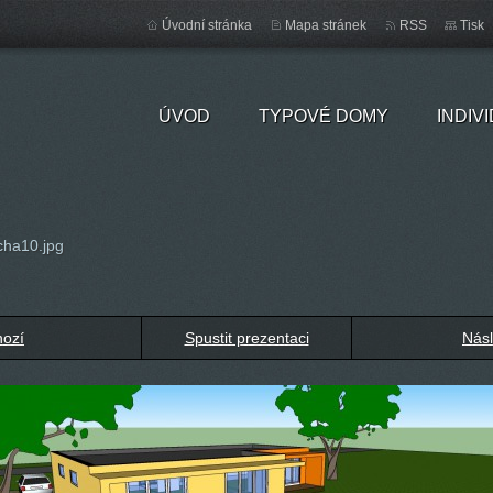
Úvodní stránka
Mapa stránek
RSS
Tisk
ÚVOD
TYPOVÉ DOMY
INDIV
cha10.jpg
hozí
Spustit prezentaci
Násl